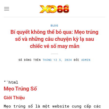
Chuyển
đến
nội
dung
BLOG
Bí quyết không thể bỏ qua: Mẹo trúng
số và những câu chuyện kỳ lạ sau
chiếc vé số may mắn
ĐÃ ĐĂNG TRÊN
THÁNG 12 5, 2024
BỞI
ADMIN
“`html
Mẹo Trúng Số
Giới Thiệu
Mẹo trúng số là một website cung cấp các