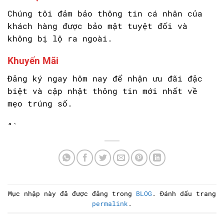
Chúng tôi đảm bảo thông tin cá nhân của
khách hàng được bảo mật tuyệt đối và
không bị lộ ra ngoài.
Khuyến Mãi
Đăng ký ngay hôm nay để nhận ưu đãi đặc
biệt và cập nhật thông tin mới nhất về
mẹo trúng số.
“`
Mục nhập này đã được đăng trong
BLOG
. Đánh dấu trang
permalink
.