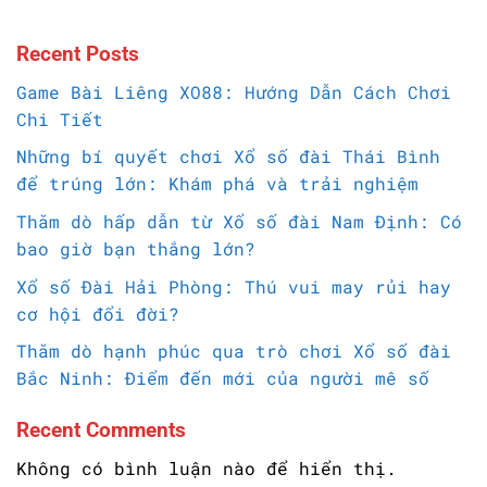
Recent Posts
Game Bài Liêng XO88: Hướng Dẫn Cách Chơi
Chi Tiết
Những bí quyết chơi Xổ số đài Thái Bình
để trúng lớn: Khám phá và trải nghiệm
Thăm dò hấp dẫn từ Xổ số đài Nam Định: Có
bao giờ bạn thắng lớn?
Xổ số Đài Hải Phòng: Thú vui may rủi hay
cơ hội đổi đời?
Thăm dò hạnh phúc qua trò chơi Xổ số đài
Bắc Ninh: Điểm đến mới của người mê số
Recent Comments
Không có bình luận nào để hiển thị.