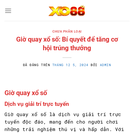
Chuyển
đến
nội
dung
CHƯA PHÂN LOẠI
Giờ quay xổ số: Bí quyết để tăng cơ
hội trúng thưởng
ĐÃ ĐĂNG TRÊN
THÁNG 12 5, 2024
BỞI
ADMIN
Giờ quay xổ số
Dịch vụ giải trí trực tuyến
Giờ quay xổ số là dịch vụ giải trí trực
tuyến độc đáo, mang đến cho người chơi
những trải nghiệm thú vị và hấp dẫn. Với