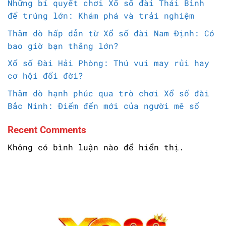
Những bí quyết chơi Xổ số đài Thái Bình
để trúng lớn: Khám phá và trải nghiệm
Thăm dò hấp dẫn từ Xổ số đài Nam Định: Có
bao giờ bạn thắng lớn?
Xổ số Đài Hải Phòng: Thú vui may rủi hay
cơ hội đổi đời?
Thăm dò hạnh phúc qua trò chơi Xổ số đài
Bắc Ninh: Điểm đến mới của người mê số
Recent Comments
Không có bình luận nào để hiển thị.