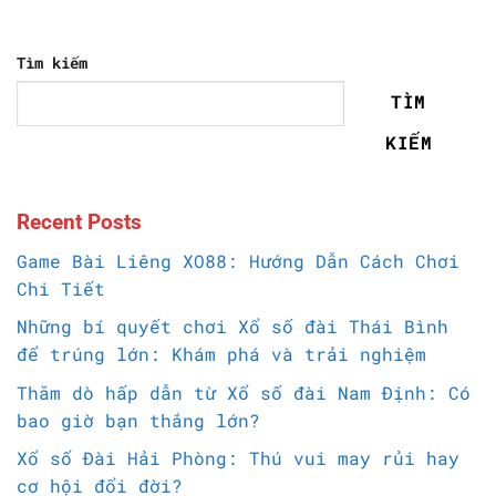
Tìm kiếm
TÌM
KIẾM
Recent Posts
Game Bài Liêng XO88: Hướng Dẫn Cách Chơi
Chi Tiết
Những bí quyết chơi Xổ số đài Thái Bình
để trúng lớn: Khám phá và trải nghiệm
Thăm dò hấp dẫn từ Xổ số đài Nam Định: Có
bao giờ bạn thắng lớn?
Xổ số Đài Hải Phòng: Thú vui may rủi hay
cơ hội đổi đời?