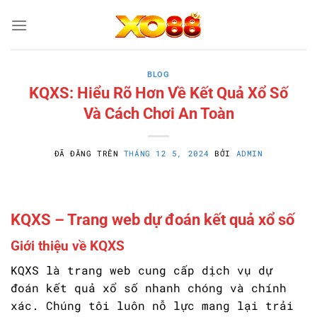
Chuyển
đến
nội
dung
BLOG
KQXS: Hiểu Rõ Hơn Về Kết Quả Xổ Số
Và Cách Chơi An Toàn
ĐÃ ĐĂNG TRÊN
THÁNG 12 5, 2024
BỞI
ADMIN
KQXS – Trang web dự đoán kết quả xổ số
Giới thiệu về KQXS
KQXS là trang web cung cấp dịch vụ dự
đoán kết quả xổ số nhanh chóng và chính
xác. Chúng tôi luôn nỗ lực mang lại trải