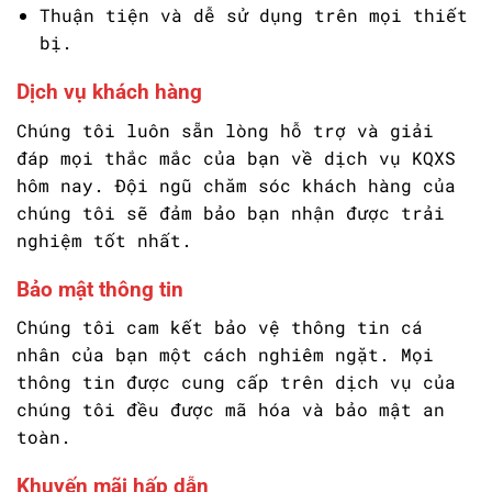
Thuận tiện và dễ sử dụng trên mọi thiết
bị.
Dịch vụ khách hàng
Chúng tôi luôn sẵn lòng hỗ trợ và giải
đáp mọi thắc mắc của bạn về dịch vụ KQXS
hôm nay. Đội ngũ chăm sóc khách hàng của
chúng tôi sẽ đảm bảo bạn nhận được trải
nghiệm tốt nhất.
Bảo mật thông tin
Chúng tôi cam kết bảo vệ thông tin cá
nhân của bạn một cách nghiêm ngặt. Mọi
thông tin được cung cấp trên dịch vụ của
chúng tôi đều được mã hóa và bảo mật an
toàn.
Khuyến mãi hấp dẫn