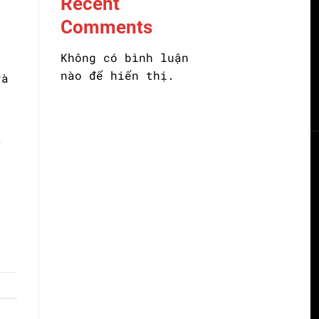
Recent
Comments
Không có bình luận
nào để hiển thị.
và
t