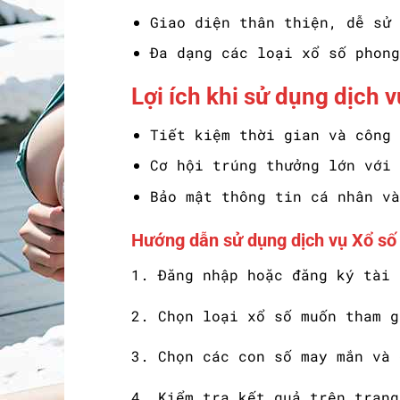
Giao diện thân thiện, dễ sử 
Đa dạng các loại xổ số phong
Lợi ích khi sử dụng dịch v
Tiết kiệm thời gian và công 
Cơ hội trúng thưởng lớn với 
Bảo mật thông tin cá nhân và
Hướng dẫn sử dụng dịch vụ Xổ số
1. Đăng nhập hoặc đăng ký tài 
2. Chọn loại xổ số muốn tham g
3. Chọn các con số may mắn và 
4. Kiểm tra kết quả trên trang