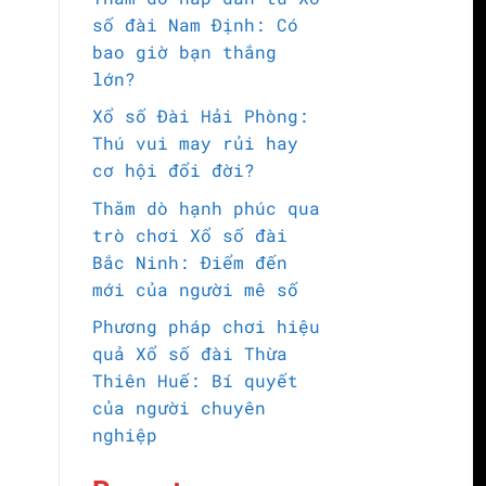
số đài Nam Định: Có
bao giờ bạn thắng
lớn?
Xổ số Đài Hải Phòng:
Thú vui may rủi hay
cơ hội đổi đời?
Thăm dò hạnh phúc qua
trò chơi Xổ số đài
Bắc Ninh: Điểm đến
mới của người mê số
Phương pháp chơi hiệu
quả Xổ số đài Thừa
Thiên Huế: Bí quyết
của người chuyên
nghiệp